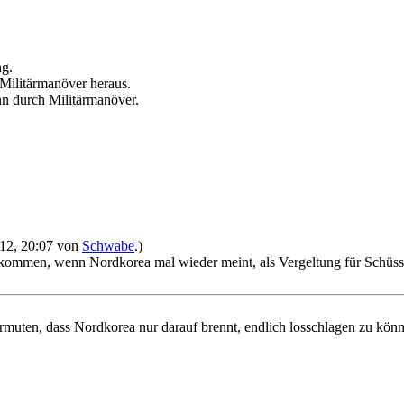
ng.
 Militärmanöver heraus.
nn durch Militärmanöver.
2012, 20:07 von
Schwabe
.)
kommen, wenn Nordkorea mal wieder meint, als Vergeltung für Schüsse
vermuten, dass Nordkorea nur darauf brennt, endlich losschlagen zu kö