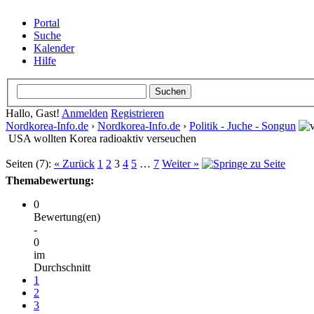
Portal
Suche
Kalender
Hilfe
Hallo, Gast!
Anmelden
Registrieren
Nordkorea-Info.de
›
Nordkorea-Info.de
›
Politik - Juche - Songun
USA wollten Korea radioaktiv verseuchen
Seiten (7):
« Zurück
1
2
3
4
5
…
7
Weiter »
Themabewertung:
0
Bewertung(en)
-
0
im
Durchschnitt
1
2
3