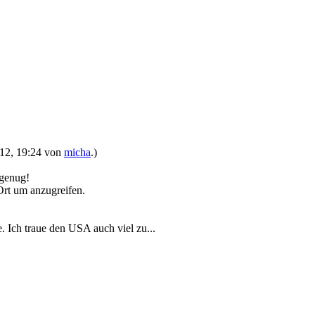
2012, 19:24 von
micha
.)
 genug!
Ort um anzugreifen.
 Ich traue den USA auch viel zu...