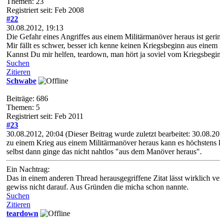
Themen: 23
Registriert seit: Feb 2008
#22
30.08.2012, 19:13
Die Gefahr eines Angriffes aus einem Militärmanöver heraus ist geri
Mir fällt es schwer, besser ich kenne keinen Kriegsbeginn aus einem
Kannst Du mir helfen, teardown, man hört ja soviel vom Kriegsbegi
Suchen
Zitieren
Schwabe
Beiträge: 686
Themen: 5
Registriert seit: Feb 2011
#23
30.08.2012, 20:04
(Dieser Beitrag wurde zuletzt bearbeitet: 30.08.
zu einem Krieg aus einem Militärmanöver heraus kann es höchstens 
selbst dann ginge das nicht nahtlos "aus dem Manöver heraus".
Ein Nachtrag:
Das in einem anderen Thread herausgegriffene Zitat lässt wirklich 
gewiss nicht darauf. Aus Gründen die micha schon nannte.
Suchen
Zitieren
teardown