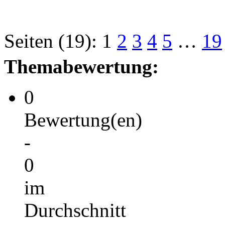
Seiten (19):
1
2
3
4
5
…
19
Themabewertung:
0
Bewertung(en)
-
0
im
Durchschnitt