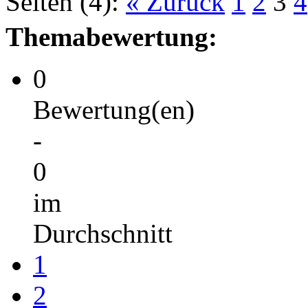
Seiten (4):
« Zurück
1
2
3
4
Themabewertung:
0
Bewertung(en)
-
0
im
Durchschnitt
1
2