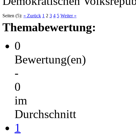
Demokratischen Volksrepub
Seiten (5):
« Zurück
1
2
3
4
5
Weiter »
Themabewertung:
0
Bewertung(en)
-
0
im
Durchschnitt
1