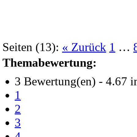
Seiten (13):
« Zurück
1
…
Themabewertung:
3 Bewertung(en) - 4.67 i
1
2
3
4