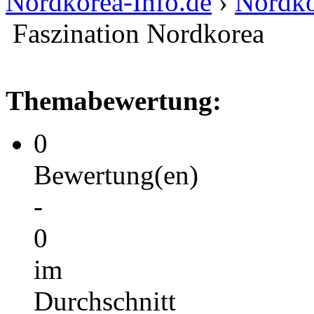
Nordkorea-Info.de
›
Nordko
Faszination Nordkorea
Themabewertung:
0
Bewertung(en)
-
0
im
Durchschnitt