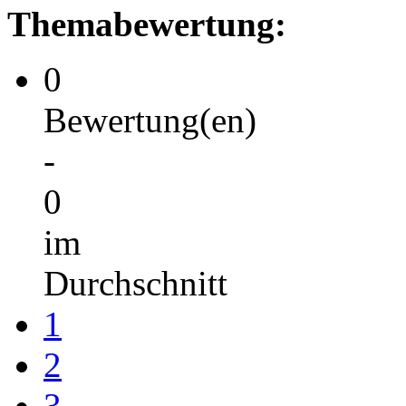
Themabewertung:
0
Bewertung(en)
-
0
im
Durchschnitt
1
2
3