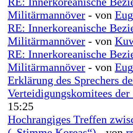
RE: Innerkoreanische Bezi
Militärmannöver
- von
Eug
RE: Innerkoreanische Bezi
Militärmannöver
- von
Kuw
RE: Innerkoreanische Bezi
Militärmannöver
- von
Eug
Erklärung des Sprechers de
Verteidigungskomitees de
15:25
Hochrangiges Treffen zwi
(„Stimme Koreas“)
- von
r