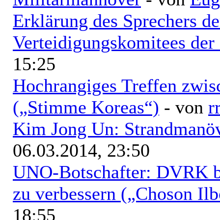
Erklärung des Sprechers de
Verteidigungskomitees de
15:25
Hochrangiges Treffen zwi
(„Stimme Koreas“)
- von
r
Kim Jong Un: Strandmanöv
06.03.2014, 23:50
UNO-Botschafter: DVRK be
zu verbessern („Choson Ilb
18:55