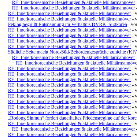
RE: Innerkoreanische Beziehungen & aktuelle Militärmannöver
RE: Innerkoreanische Beziehungen & aktuelle Militärmannöver
RE: Innerkoreanische Beziehungen & aktuelle Militärmannöver
- 
RE: Innerkoreanische Beziehungen & aktuelle Militärmannöver
- 
Peking begrüßt Entspannung im Verhältnis DVRK–Südkorea
- v
RE: Innerkoreanische Beziehungen & aktuelle Militärmannöver
- 
RE: Innerkoreanische Beziehungen & aktuelle Militärmannöver
- 
RE: Innerkoreanische Beziehungen & aktuelle Militärmannöver
- 
RE: Innerkoreanische Beziehungen & aktuelle Militärmannöver
- 
Südliche Seite macht Nord-Süd-Behördengespräche zunichte (KFA
RE: Innerkoreanische Beziehungen & aktuelle Militärmannöver
RE: Innerkoreanische Beziehungen & aktuelle Militärmannöve
RE: Innerkoreanische Beziehungen & aktuelle Militärmannöver
- 
RE: Innerkoreanische Beziehungen & aktuelle Militärmannöver
- 
RE: Innerkoreanische Beziehungen & aktuelle Militärmannöver
- 
RE: Innerkoreanische Beziehungen & aktuelle Militärmannöver
- 
RE: Innerkoreanische Beziehungen & aktuelle Militärmannöver
- 
RE: Innerkoreanische Beziehungen & aktuelle Militärmannöver
- 
RE: Innerkoreanische Beziehungen & aktuelle Militärmannöver
- 
RE: Innerkoreanische Beziehungen & aktuelle Militärmannöver
- 
RE: Innerkoreanische Beziehungen & aktuelle Militärmannöver
- 
„Rodong Sinmun“ fordert dauerhaftes Friedensregime auf der kore
RE: Innerkoreanische Beziehungen & aktuelle Militärmannöver
- 
RE: Innerkoreanische Beziehungen & aktuelle Militärmannöver
RE: Innerkoreanische Beziehungen & aktuelle Militärmannöver
- 