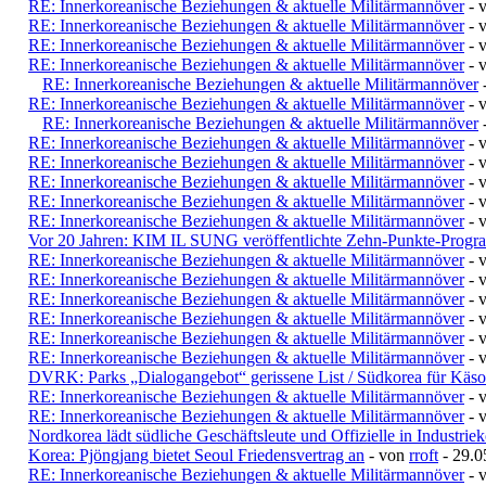
RE: Innerkoreanische Beziehungen & aktuelle Militärmannöver
- 
RE: Innerkoreanische Beziehungen & aktuelle Militärmannöver
- 
RE: Innerkoreanische Beziehungen & aktuelle Militärmannöver
- 
RE: Innerkoreanische Beziehungen & aktuelle Militärmannöver
- 
RE: Innerkoreanische Beziehungen & aktuelle Militärmannöver
RE: Innerkoreanische Beziehungen & aktuelle Militärmannöver
- 
RE: Innerkoreanische Beziehungen & aktuelle Militärmannöver
RE: Innerkoreanische Beziehungen & aktuelle Militärmannöver
- 
RE: Innerkoreanische Beziehungen & aktuelle Militärmannöver
- 
RE: Innerkoreanische Beziehungen & aktuelle Militärmannöver
- 
RE: Innerkoreanische Beziehungen & aktuelle Militärmannöver
- 
RE: Innerkoreanische Beziehungen & aktuelle Militärmannöver
- 
Vor 20 Jahren: KIM IL SUNG veröffentlichte Zehn-Punkte-Progr
RE: Innerkoreanische Beziehungen & aktuelle Militärmannöver
- 
RE: Innerkoreanische Beziehungen & aktuelle Militärmannöver
- 
RE: Innerkoreanische Beziehungen & aktuelle Militärmannöver
- 
RE: Innerkoreanische Beziehungen & aktuelle Militärmannöver
- 
RE: Innerkoreanische Beziehungen & aktuelle Militärmannöver
- 
RE: Innerkoreanische Beziehungen & aktuelle Militärmannöver
- 
DVRK: Parks „Dialogangebot“ gerissene List / Südkorea für Käso
RE: Innerkoreanische Beziehungen & aktuelle Militärmannöver
- 
RE: Innerkoreanische Beziehungen & aktuelle Militärmannöver
- 
Nordkorea lädt südliche Geschäftsleute und Offizielle in Industri
Korea: Pjöngjang bietet Seoul Friedensvertrag an
- von
rroft
- 29.0
RE: Innerkoreanische Beziehungen & aktuelle Militärmannöver
- 