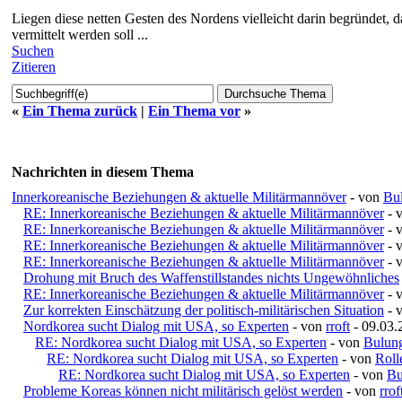
Liegen diese netten Gesten des Nordens vielleicht darin begründet, 
vermittelt werden soll ...
Suchen
Zitieren
«
Ein Thema zurück
|
Ein Thema vor
»
Nachrichten in diesem Thema
Innerkoreanische Beziehungen & aktuelle Militärmannöver
- von
Bu
RE: Innerkoreanische Beziehungen & aktuelle Militärmannöver
- 
RE: Innerkoreanische Beziehungen & aktuelle Militärmannöver
- 
RE: Innerkoreanische Beziehungen & aktuelle Militärmannöver
- 
RE: Innerkoreanische Beziehungen & aktuelle Militärmannöver
- 
Drohung mit Bruch des Waffenstillstandes nichts Ungewöhnliches
RE: Innerkoreanische Beziehungen & aktuelle Militärmannöver
- 
Zur korrekten Einschätzung der politisch-militärischen Situation
- 
Nordkorea sucht Dialog mit USA, so Experten
- von
rroft
- 09.03.
RE: Nordkorea sucht Dialog mit USA, so Experten
- von
Bulun
RE: Nordkorea sucht Dialog mit USA, so Experten
- von
Roll
RE: Nordkorea sucht Dialog mit USA, so Experten
- von
Bu
Probleme Koreas können nicht militärisch gelöst werden
- von
rrof