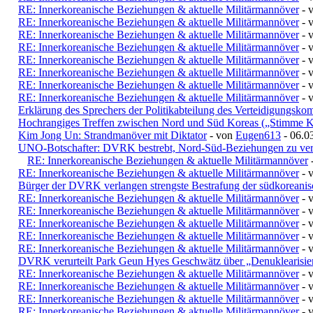
RE: Innerkoreanische Beziehungen & aktuelle Militärmannöver
- 
RE: Innerkoreanische Beziehungen & aktuelle Militärmannöver
- 
RE: Innerkoreanische Beziehungen & aktuelle Militärmannöver
- 
RE: Innerkoreanische Beziehungen & aktuelle Militärmannöver
- 
RE: Innerkoreanische Beziehungen & aktuelle Militärmannöver
- 
RE: Innerkoreanische Beziehungen & aktuelle Militärmannöver
- 
RE: Innerkoreanische Beziehungen & aktuelle Militärmannöver
- 
RE: Innerkoreanische Beziehungen & aktuelle Militärmannöver
- 
Erklärung des Sprechers der Politikabteilung des Verteidigungsk
Hochrangiges Treffen zwischen Nord und Süd Koreas („Stimme K
Kim Jong Un: Strandmanöver mit Diktator
- von
Eugen613
- 06.0
UNO-Botschafter: DVRK bestrebt, Nord-Süd-Beziehungen zu verb
RE: Innerkoreanische Beziehungen & aktuelle Militärmannöver
RE: Innerkoreanische Beziehungen & aktuelle Militärmannöver
- 
Bürger der DVRK verlangen strengste Bestrafung der südkoreanis
RE: Innerkoreanische Beziehungen & aktuelle Militärmannöver
- 
RE: Innerkoreanische Beziehungen & aktuelle Militärmannöver
- 
RE: Innerkoreanische Beziehungen & aktuelle Militärmannöver
- 
RE: Innerkoreanische Beziehungen & aktuelle Militärmannöver
- 
RE: Innerkoreanische Beziehungen & aktuelle Militärmannöver
- 
DVRK verurteilt Park Geun Hyes Geschwätz über „Denuklearisie
RE: Innerkoreanische Beziehungen & aktuelle Militärmannöver
- 
RE: Innerkoreanische Beziehungen & aktuelle Militärmannöver
- 
RE: Innerkoreanische Beziehungen & aktuelle Militärmannöver
- 
RE: Innerkoreanische Beziehungen & aktuelle Militärmannöver
- 