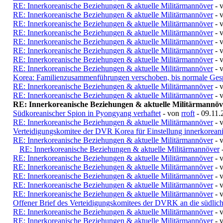
RE: Innerkoreanische Beziehungen & aktuelle Militärmannöver
- 
RE: Innerkoreanische Beziehungen & aktuelle Militärmannöver
- 
RE: Innerkoreanische Beziehungen & aktuelle Militärmannöver
- 
RE: Innerkoreanische Beziehungen & aktuelle Militärmannöver
- 
RE: Innerkoreanische Beziehungen & aktuelle Militärmannöver
- 
RE: Innerkoreanische Beziehungen & aktuelle Militärmannöver
- 
RE: Innerkoreanische Beziehungen & aktuelle Militärmannöver
- 
RE: Innerkoreanische Beziehungen & aktuelle Militärmannöver
- 
Korea: Familienzusammenführungen verschoben, bis normale Gesp
RE: Innerkoreanische Beziehungen & aktuelle Militärmannöver
- 
RE: Innerkoreanische Beziehungen & aktuelle Militärmannöver
- 
RE: Innerkoreanische Beziehungen & aktuelle Militärmannöv
Südkoreanischer Spion in Pyongyang verhaftet
- von
rroft
- 09.11.
RE: Innerkoreanische Beziehungen & aktuelle Militärmannöver
- 
Verteidigungskomitee der DVR Korea für Einstellung innerkoreani
RE: Innerkoreanische Beziehungen & aktuelle Militärmannöver
- 
RE: Innerkoreanische Beziehungen & aktuelle Militärmannöver
RE: Innerkoreanische Beziehungen & aktuelle Militärmannöver
- 
RE: Innerkoreanische Beziehungen & aktuelle Militärmannöver
- 
RE: Innerkoreanische Beziehungen & aktuelle Militärmannöver
- 
RE: Innerkoreanische Beziehungen & aktuelle Militärmannöver
- 
RE: Innerkoreanische Beziehungen & aktuelle Militärmannöver
- 
Offener Brief des Verteidigungskomitees der DVRK an die südlich
RE: Innerkoreanische Beziehungen & aktuelle Militärmannöver
- 
RE: Innerkoreanische Beziehungen & aktuelle Militärmannöver
- 