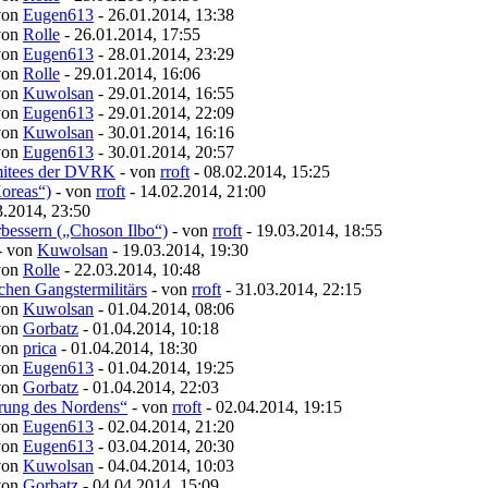
von
Eugen613
- 26.01.2014, 13:38
von
Rolle
- 26.01.2014, 17:55
von
Eugen613
- 28.01.2014, 23:29
von
Rolle
- 29.01.2014, 16:06
von
Kuwolsan
- 29.01.2014, 16:55
von
Eugen613
- 29.01.2014, 22:09
von
Kuwolsan
- 30.01.2014, 16:16
von
Eugen613
- 30.01.2014, 20:57
omitees der DVRK
- von
rroft
- 08.02.2014, 15:25
oreas“)
- von
rroft
- 14.02.2014, 21:00
3.2014, 23:50
essern („Choson Ilbo“)
- von
rroft
- 19.03.2014, 18:55
- von
Kuwolsan
- 19.03.2014, 19:30
von
Rolle
- 22.03.2014, 10:48
chen Gangstermilitärs
- von
rroft
- 31.03.2014, 22:15
von
Kuwolsan
- 01.04.2014, 08:06
von
Gorbatz
- 01.04.2014, 10:18
von
prica
- 01.04.2014, 18:30
von
Eugen613
- 01.04.2014, 19:25
von
Gorbatz
- 01.04.2014, 22:03
rung des Nordens“
- von
rroft
- 02.04.2014, 19:15
von
Eugen613
- 02.04.2014, 21:20
von
Eugen613
- 03.04.2014, 20:30
von
Kuwolsan
- 04.04.2014, 10:03
von
Gorbatz
- 04.04.2014, 15:09