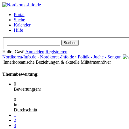
Portal
Suche
Kalender
Hilfe
Hallo, Gast!
Anmelden
Registrieren
Nordkorea-Info.de
›
Nordkorea-Info.de
›
Politik - Juche - Songun
Innerkoreanische Beziehungen & aktuelle Militärmannöver
Themabewertung:
0
Bewertung(en)
-
0
im
Durchschnitt
1
2
3