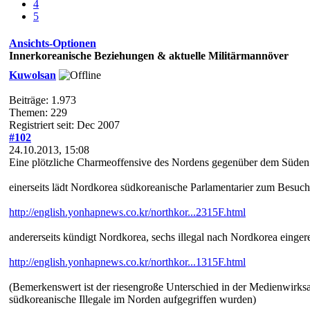
4
5
Ansichts-Optionen
Innerkoreanische Beziehungen & aktuelle Militärmannöver
Kuwolsan
Beiträge: 1.973
Themen: 229
Registriert seit: Dec 2007
#102
24.10.2013, 15:08
Eine plötzliche Charmeoffensive des Nordens gegenüber dem Süden
einerseits lädt Nordkorea südkoreanische Parlamentarier zum Besuch 
http://english.yonhapnews.co.kr/northkor...2315F.html
andererseits kündigt Nordkorea, sechs illegal nach Nordkorea einge
http://english.yonhapnews.co.kr/northkor...1315F.html
(Bemerkenswert ist der riesengroße Unterschied in der Medienwirksa
südkoreanische Illegale im Norden aufgegriffen wurden)