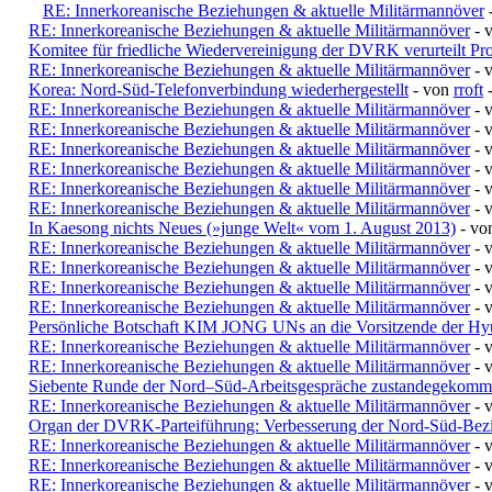
RE: Innerkoreanische Beziehungen & aktuelle Militärmannöver
RE: Innerkoreanische Beziehungen & aktuelle Militärmannöver
- 
Komitee für friedliche Wiedervereinigung der DVRK verurteilt Pro
RE: Innerkoreanische Beziehungen & aktuelle Militärmannöver
- 
Korea: Nord-Süd-Telefonverbindung wiederhergestellt
- von
rroft
-
RE: Innerkoreanische Beziehungen & aktuelle Militärmannöver
- 
RE: Innerkoreanische Beziehungen & aktuelle Militärmannöver
- 
RE: Innerkoreanische Beziehungen & aktuelle Militärmannöver
- 
RE: Innerkoreanische Beziehungen & aktuelle Militärmannöver
- 
RE: Innerkoreanische Beziehungen & aktuelle Militärmannöver
- 
RE: Innerkoreanische Beziehungen & aktuelle Militärmannöver
- 
In Kaesong nichts Neues (»junge Welt« vom 1. August 2013)
- v
RE: Innerkoreanische Beziehungen & aktuelle Militärmannöver
- 
RE: Innerkoreanische Beziehungen & aktuelle Militärmannöver
- 
RE: Innerkoreanische Beziehungen & aktuelle Militärmannöver
- 
RE: Innerkoreanische Beziehungen & aktuelle Militärmannöver
- 
Persönliche Botschaft KIM JONG UNs an die Vorsitzende der H
RE: Innerkoreanische Beziehungen & aktuelle Militärmannöver
- 
RE: Innerkoreanische Beziehungen & aktuelle Militärmannöver
- 
Siebente Runde der Nord–Süd-Arbeitsgespräche zustandegekom
RE: Innerkoreanische Beziehungen & aktuelle Militärmannöver
- 
Organ der DVRK-Parteiführung: Verbesserung der Nord-Süd-Bezi
RE: Innerkoreanische Beziehungen & aktuelle Militärmannöver
- 
RE: Innerkoreanische Beziehungen & aktuelle Militärmannöver
- 
RE: Innerkoreanische Beziehungen & aktuelle Militärmannöver
- 