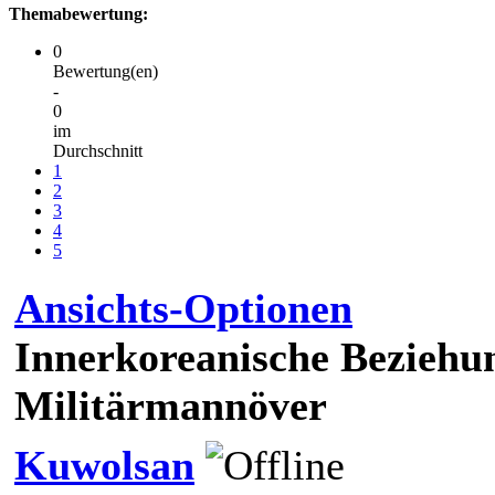
Themabewertung:
0
Bewertung(en)
-
0
im
Durchschnitt
1
2
3
4
5
Ansichts-Optionen
Innerkoreanische Beziehu
Militärmannöver
Kuwolsan