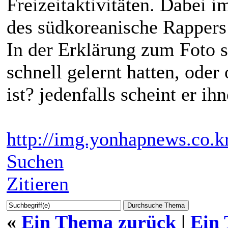
Freizeitaktivitäten. Dabei i
des südkoreanische Rappers
In der Erklärung zum Foto st
schnell gelernt hatten, oder
ist? jedenfalls scheint er ih
http://img.yonhapnews.co.k
Suchen
Zitieren
«
Ein Thema zurück
|
Ein