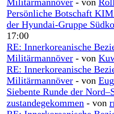
Militärmannöver
- von
Rol
Persönliche Botschaft KI
der Hyundai-Gruppe Südko
17:00
RE: Innerkoreanische Bezi
Militärmannöver
- von
Kuw
RE: Innerkoreanische Bezi
Militärmannöver
- von
Eug
Siebente Runde der Nord–
zustandegekommen
- von
r
RE: Innerkoreanische Bezi