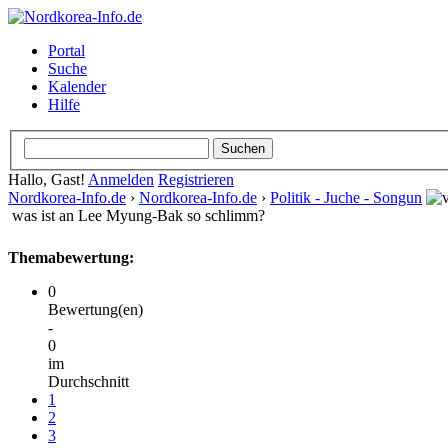
Portal
Suche
Kalender
Hilfe
Hallo, Gast!
Anmelden
Registrieren
Nordkorea-Info.de
›
Nordkorea-Info.de
›
Politik - Juche - Songun
was ist an Lee Myung-Bak so schlimm?
Themabewertung:
0
Bewertung(en)
-
0
im
Durchschnitt
1
2
3