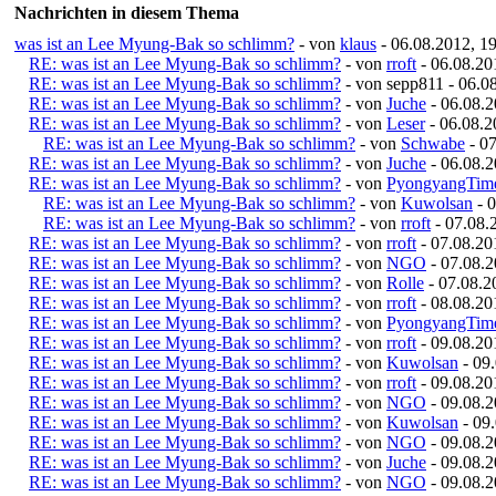
Nachrichten in diesem Thema
was ist an Lee Myung-Bak so schlimm?
- von
klaus
- 06.08.2012, 1
RE: was ist an Lee Myung-Bak so schlimm?
- von
rroft
- 06.08.20
RE: was ist an Lee Myung-Bak so schlimm?
- von sepp811 - 06.0
RE: was ist an Lee Myung-Bak so schlimm?
- von
Juche
- 06.08.2
RE: was ist an Lee Myung-Bak so schlimm?
- von
Leser
- 06.08.2
RE: was ist an Lee Myung-Bak so schlimm?
- von
Schwabe
- 07
RE: was ist an Lee Myung-Bak so schlimm?
- von
Juche
- 06.08.2
RE: was ist an Lee Myung-Bak so schlimm?
- von
PyongyangTim
RE: was ist an Lee Myung-Bak so schlimm?
- von
Kuwolsan
- 0
RE: was ist an Lee Myung-Bak so schlimm?
- von
rroft
- 07.08.
RE: was ist an Lee Myung-Bak so schlimm?
- von
rroft
- 07.08.20
RE: was ist an Lee Myung-Bak so schlimm?
- von
NGO
- 07.08.2
RE: was ist an Lee Myung-Bak so schlimm?
- von
Rolle
- 07.08.2
RE: was ist an Lee Myung-Bak so schlimm?
- von
rroft
- 08.08.20
RE: was ist an Lee Myung-Bak so schlimm?
- von
PyongyangTim
RE: was ist an Lee Myung-Bak so schlimm?
- von
rroft
- 09.08.20
RE: was ist an Lee Myung-Bak so schlimm?
- von
Kuwolsan
- 09.
RE: was ist an Lee Myung-Bak so schlimm?
- von
rroft
- 09.08.20
RE: was ist an Lee Myung-Bak so schlimm?
- von
NGO
- 09.08.2
RE: was ist an Lee Myung-Bak so schlimm?
- von
Kuwolsan
- 09.
RE: was ist an Lee Myung-Bak so schlimm?
- von
NGO
- 09.08.2
RE: was ist an Lee Myung-Bak so schlimm?
- von
Juche
- 09.08.2
RE: was ist an Lee Myung-Bak so schlimm?
- von
NGO
- 09.08.2