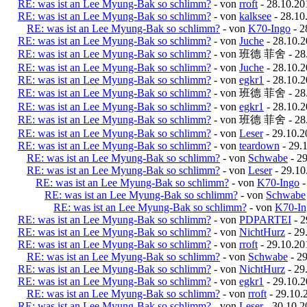
RE: was ist an Lee Myung-Bak so schlimm?
- von
rroft
- 28.10.20
RE: was ist an Lee Myung-Bak so schlimm?
- von
kalksee
- 28.10
RE: was ist an Lee Myung-Bak so schlimm?
- von
K70-Ingo
- 2
RE: was ist an Lee Myung-Bak so schlimm?
- von
Juche
- 28.10.2
RE: was ist an Lee Myung-Bak so schlimm?
- von 班德 菲舍 - 28.1
RE: was ist an Lee Myung-Bak so schlimm?
- von
Juche
- 28.10.2
RE: was ist an Lee Myung-Bak so schlimm?
- von
egkr1
- 28.10.2
RE: was ist an Lee Myung-Bak so schlimm?
- von 班德 菲舍 - 28.1
RE: was ist an Lee Myung-Bak so schlimm?
- von
egkr1
- 28.10.2
RE: was ist an Lee Myung-Bak so schlimm?
- von 班德 菲舍 - 28.1
RE: was ist an Lee Myung-Bak so schlimm?
- von
Leser
- 29.10.2
RE: was ist an Lee Myung-Bak so schlimm?
- von
teardown
- 29.
RE: was ist an Lee Myung-Bak so schlimm?
- von
Schwabe
- 29
RE: was ist an Lee Myung-Bak so schlimm?
- von
Leser
- 29.10
RE: was ist an Lee Myung-Bak so schlimm?
- von
K70-Ingo
-
RE: was ist an Lee Myung-Bak so schlimm?
- von
Schwabe
RE: was ist an Lee Myung-Bak so schlimm?
- von
K70-In
RE: was ist an Lee Myung-Bak so schlimm?
- von
PDPARTEI
- 2
RE: was ist an Lee Myung-Bak so schlimm?
- von
NichtHurz
- 29
RE: was ist an Lee Myung-Bak so schlimm?
- von
rroft
- 29.10.20
RE: was ist an Lee Myung-Bak so schlimm?
- von
Schwabe
- 29
RE: was ist an Lee Myung-Bak so schlimm?
- von
NichtHurz
- 29
RE: was ist an Lee Myung-Bak so schlimm?
- von
egkr1
- 29.10.2
RE: was ist an Lee Myung-Bak so schlimm?
- von
rroft
- 29.10.
RE: was ist an Lee Myung-Bak so schlimm?
- von
Leser
- 30.10.2