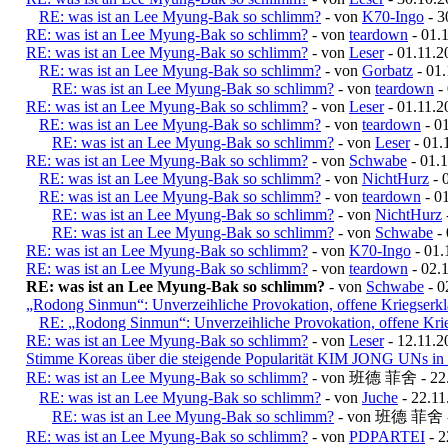
RE: was ist an Lee Myung-Bak so schlimm?
- von
K70-Ingo
- 3
RE: was ist an Lee Myung-Bak so schlimm?
- von
teardown
- 01.
RE: was ist an Lee Myung-Bak so schlimm?
- von
Leser
- 01.11.2
RE: was ist an Lee Myung-Bak so schlimm?
- von
Gorbatz
- 01.
RE: was ist an Lee Myung-Bak so schlimm?
- von
teardown
- 
RE: was ist an Lee Myung-Bak so schlimm?
- von
Leser
- 01.11.2
RE: was ist an Lee Myung-Bak so schlimm?
- von
teardown
- 01
RE: was ist an Lee Myung-Bak so schlimm?
- von
Leser
- 01.
RE: was ist an Lee Myung-Bak so schlimm?
- von
Schwabe
- 01.1
RE: was ist an Lee Myung-Bak so schlimm?
- von
NichtHurz
- 
RE: was ist an Lee Myung-Bak so schlimm?
- von
teardown
- 01
RE: was ist an Lee Myung-Bak so schlimm?
- von
NichtHurz
RE: was ist an Lee Myung-Bak so schlimm?
- von
Schwabe
- 
RE: was ist an Lee Myung-Bak so schlimm?
- von
K70-Ingo
- 01.
RE: was ist an Lee Myung-Bak so schlimm?
- von
teardown
- 02.
RE: was ist an Lee Myung-Bak so schlimm?
- von
Schwabe
- 0
„Rodong Sinmun“: Unverzeihliche Provokation, offene Kriegserk
RE: „Rodong Sinmun“: Unverzeihliche Provokation, offene Kri
RE: was ist an Lee Myung-Bak so schlimm?
- von
Leser
- 12.11.2
Stimme Koreas über die steigende Popularität KIM JONG UNs in
RE: was ist an Lee Myung-Bak so schlimm?
- von 班德 菲舍 - 22.1
RE: was ist an Lee Myung-Bak so schlimm?
- von
Juche
- 22.11
RE: was ist an Lee Myung-Bak so schlimm?
- von 班德 菲舍 - 
RE: was ist an Lee Myung-Bak so schlimm?
- von
PDPARTEI
- 2