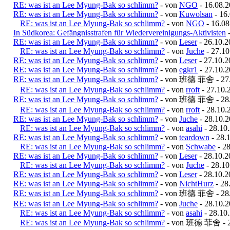
RE: was ist an Lee Myung-Bak so schlimm?
- von
NGO
- 16.08.2
RE: was ist an Lee Myung-Bak so schlimm?
- von
Kuwolsan
- 16.
RE: was ist an Lee Myung-Bak so schlimm?
- von
NGO
- 16.08
In Südkorea: Gefängnisstrafen für Wiedervereinigungs-Aktivisten
RE: was ist an Lee Myung-Bak so schlimm?
- von
Leser
- 26.10.2
RE: was ist an Lee Myung-Bak so schlimm?
- von
Juche
- 27.10
RE: was ist an Lee Myung-Bak so schlimm?
- von
Leser
- 27.10.2
RE: was ist an Lee Myung-Bak so schlimm?
- von
egkr1
- 27.10.2
RE: was ist an Lee Myung-Bak so schlimm?
- von 班德 菲舍 - 27.1
RE: was ist an Lee Myung-Bak so schlimm?
- von
rroft
- 27.10.
RE: was ist an Lee Myung-Bak so schlimm?
- von 班德 菲舍 - 28.1
RE: was ist an Lee Myung-Bak so schlimm?
- von
rroft
- 28.10.
RE: was ist an Lee Myung-Bak so schlimm?
- von
Juche
- 28.10.2
RE: was ist an Lee Myung-Bak so schlimm?
- von
asahi
- 28.10
RE: was ist an Lee Myung-Bak so schlimm?
- von
teardown
- 28.
RE: was ist an Lee Myung-Bak so schlimm?
- von
Schwabe
- 28
RE: was ist an Lee Myung-Bak so schlimm?
- von
Leser
- 28.10.2
RE: was ist an Lee Myung-Bak so schlimm?
- von
Juche
- 28.10
RE: was ist an Lee Myung-Bak so schlimm?
- von
Leser
- 28.10.2
RE: was ist an Lee Myung-Bak so schlimm?
- von
NichtHurz
- 28
RE: was ist an Lee Myung-Bak so schlimm?
- von 班德 菲舍 - 28.1
RE: was ist an Lee Myung-Bak so schlimm?
- von
Juche
- 28.10.2
RE: was ist an Lee Myung-Bak so schlimm?
- von
asahi
- 28.10
RE: was ist an Lee Myung-Bak so schlimm?
- von 班德 菲舍 - 28