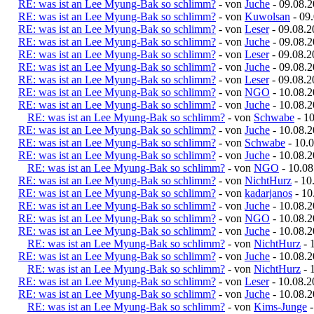
RE: was ist an Lee Myung-Bak so schlimm?
- von
Juche
- 09.08.2
RE: was ist an Lee Myung-Bak so schlimm?
- von
Kuwolsan
- 09.
RE: was ist an Lee Myung-Bak so schlimm?
- von
Leser
- 09.08.2
RE: was ist an Lee Myung-Bak so schlimm?
- von
Juche
- 09.08.2
RE: was ist an Lee Myung-Bak so schlimm?
- von
Leser
- 09.08.2
RE: was ist an Lee Myung-Bak so schlimm?
- von
Juche
- 09.08.2
RE: was ist an Lee Myung-Bak so schlimm?
- von
Leser
- 09.08.2
RE: was ist an Lee Myung-Bak so schlimm?
- von
NGO
- 10.08.2
RE: was ist an Lee Myung-Bak so schlimm?
- von
Juche
- 10.08.2
RE: was ist an Lee Myung-Bak so schlimm?
- von
Schwabe
- 10
RE: was ist an Lee Myung-Bak so schlimm?
- von
Juche
- 10.08.2
RE: was ist an Lee Myung-Bak so schlimm?
- von
Schwabe
- 10.0
RE: was ist an Lee Myung-Bak so schlimm?
- von
Juche
- 10.08.2
RE: was ist an Lee Myung-Bak so schlimm?
- von
NGO
- 10.08
RE: was ist an Lee Myung-Bak so schlimm?
- von
NichtHurz
- 10
RE: was ist an Lee Myung-Bak so schlimm?
- von
kadarjanos
- 10
RE: was ist an Lee Myung-Bak so schlimm?
- von
Juche
- 10.08.2
RE: was ist an Lee Myung-Bak so schlimm?
- von
NGO
- 10.08.2
RE: was ist an Lee Myung-Bak so schlimm?
- von
Juche
- 10.08.2
RE: was ist an Lee Myung-Bak so schlimm?
- von
NichtHurz
- 
RE: was ist an Lee Myung-Bak so schlimm?
- von
Juche
- 10.08.2
RE: was ist an Lee Myung-Bak so schlimm?
- von
NichtHurz
- 
RE: was ist an Lee Myung-Bak so schlimm?
- von
Leser
- 10.08.2
RE: was ist an Lee Myung-Bak so schlimm?
- von
Juche
- 10.08.2
RE: was ist an Lee Myung-Bak so schlimm?
- von
Kims-Junge
-