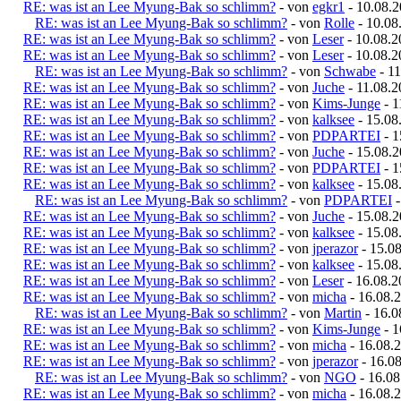
RE: was ist an Lee Myung-Bak so schlimm?
- von
egkr1
- 10.08.2
RE: was ist an Lee Myung-Bak so schlimm?
- von
Rolle
- 10.08
RE: was ist an Lee Myung-Bak so schlimm?
- von
Leser
- 10.08.2
RE: was ist an Lee Myung-Bak so schlimm?
- von
Leser
- 10.08.2
RE: was ist an Lee Myung-Bak so schlimm?
- von
Schwabe
- 11
RE: was ist an Lee Myung-Bak so schlimm?
- von
Juche
- 11.08.2
RE: was ist an Lee Myung-Bak so schlimm?
- von
Kims-Junge
- 1
RE: was ist an Lee Myung-Bak so schlimm?
- von
kalksee
- 15.08
RE: was ist an Lee Myung-Bak so schlimm?
- von
PDPARTEI
- 1
RE: was ist an Lee Myung-Bak so schlimm?
- von
Juche
- 15.08.2
RE: was ist an Lee Myung-Bak so schlimm?
- von
PDPARTEI
- 1
RE: was ist an Lee Myung-Bak so schlimm?
- von
kalksee
- 15.08
RE: was ist an Lee Myung-Bak so schlimm?
- von
PDPARTEI
-
RE: was ist an Lee Myung-Bak so schlimm?
- von
Juche
- 15.08.2
RE: was ist an Lee Myung-Bak so schlimm?
- von
kalksee
- 15.08
RE: was ist an Lee Myung-Bak so schlimm?
- von
jperazor
- 15.08
RE: was ist an Lee Myung-Bak so schlimm?
- von
kalksee
- 15.08
RE: was ist an Lee Myung-Bak so schlimm?
- von
Leser
- 16.08.2
RE: was ist an Lee Myung-Bak so schlimm?
- von
micha
- 16.08.2
RE: was ist an Lee Myung-Bak so schlimm?
- von
Martin
- 16.0
RE: was ist an Lee Myung-Bak so schlimm?
- von
Kims-Junge
- 1
RE: was ist an Lee Myung-Bak so schlimm?
- von
micha
- 16.08.
RE: was ist an Lee Myung-Bak so schlimm?
- von
jperazor
- 16.08
RE: was ist an Lee Myung-Bak so schlimm?
- von
NGO
- 16.08
RE: was ist an Lee Myung-Bak so schlimm?
- von
micha
- 16.08.