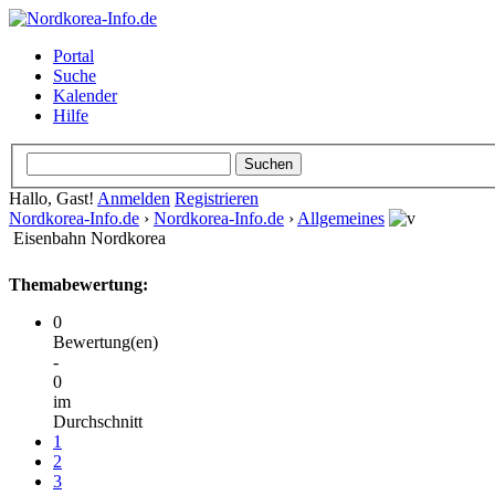
Portal
Suche
Kalender
Hilfe
Hallo, Gast!
Anmelden
Registrieren
Nordkorea-Info.de
›
Nordkorea-Info.de
›
Allgemeines
Eisenbahn Nordkorea
Themabewertung:
0
Bewertung(en)
-
0
im
Durchschnitt
1
2
3