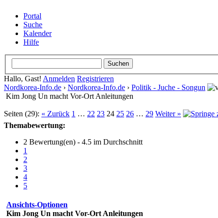
Portal
Suche
Kalender
Hilfe
Hallo, Gast!
Anmelden
Registrieren
Nordkorea-Info.de
›
Nordkorea-Info.de
›
Politik - Juche - Songun
Kim Jong Un macht Vor-Ort Anleitungen
Seiten (29):
« Zurück
1
…
22
23
24
25
26
…
29
Weiter »
Themabewertung:
2 Bewertung(en) - 4.5 im Durchschnitt
1
2
3
4
5
Ansichts-Optionen
Kim Jong Un macht Vor-Ort Anleitungen