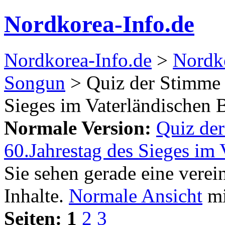
Nordkorea-Info.de
Nordkorea-Info.de
>
Nordko
Songun
> Quiz der Stimme 
Sieges im Vaterländischen 
Normale Version:
Quiz de
60.Jahrestag des Sieges im 
Sie sehen gerade eine verei
Inhalte.
Normale Ansicht
mi
Seiten:
1
2
3