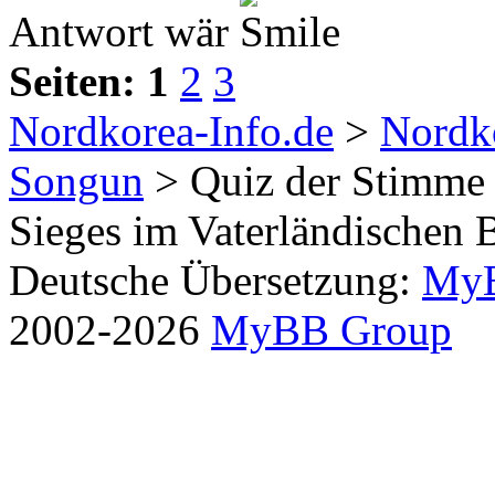
Antwort wär
Seiten:
1
2
3
Nordkorea-Info.de
>
Nordko
Songun
> Quiz der Stimme 
Sieges im Vaterländischen 
Deutsche Übersetzung:
MyB
2002-2026
MyBB Group