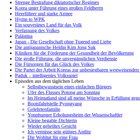
Strenge Bestrafung diktatorischer Regimes
Korea unter Führung eines großen Feldherrn
Heerführer und starke Armee
Hymn to WPK
Ein souveränes Land für das Volk
Verfassung des Volkes
Palästina
Japan - Die Gesellschaft ohne Tugend und Liebe
Die antijapanische Heldin Kim Jong Suk
Kliniken für die Förderung der Gesundheit der Bevölkerung
Die große Führung, die unvergänglichen Verdienste
Die Fürsorgen für das Glück des Volkes
Die Partei der Arbeit Koreas zur unbesiegbaren wegweisenden 
Paduk – intelligentes Volksspiel
Episoden aus dem täglichen Leben
Selbstbewusstsein eines einfachen Bürgers
Ufer des Flusses Potong am Sonntag
Im Heimatland sind all meine Wünsche in Erfüllung geg
Bootsfahrtstelle Pyongyang
Gelehrtenfamilie
Yonphunger Erholungsheim der Wissenschaftler
Kleine begabte Dichterin
Wieder geheiltes Gesicht
Ich vermisse sein gütiges Antlitz
Die Wohltat für eine Frau