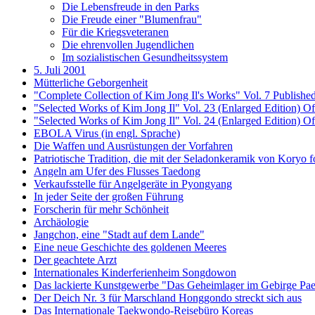
Die Lebensfreude in den Parks
Die Freude einer "Blumenfrau"
Für die Kriegsveteranen
Die ehrenvollen Jugendlichen
Im sozialistischen Gesundheitssystem
5. Juli 2001
Mütterliche Geborgenheit
"Complete Collection of Kim Jong Il's Works" Vol. 7 Publishe
"Selected Works of Kim Jong Il" Vol. 23 (Enlarged Edition) O
"Selected Works of Kim Jong Il" Vol. 24 (Enlarged Edition) Of
EBOLA Virus (in engl. Sprache)
Die Waffen und Ausrüstungen der Vorfahren
Patriotische Tradition, die mit der Seladonkeramik von Koryo f
Angeln am Ufer des Flusses Taedong
Verkaufsstelle für Angelgeräte in Pyongyang
In jeder Seite der großen Führung
Forscherin für mehr Schönheit
Archäologie
Jangchon, eine "Stadt auf dem Lande"
Eine neue Geschichte des goldenen Meeres
Der geachtete Arzt
Internationales Kinderferienheim Songdowon
Das lackierte Kunstgewerbe "Das Geheimlager im Gebirge Pa
Der Deich Nr. 3 für Marschland Honggondo streckt sich aus
Das Internationale Taekwondo-Reisebüro Koreas