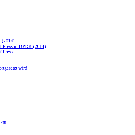
d (2014)
ff Press in DPRK (2014)
f Press
ortgesetzt wird
ektu"